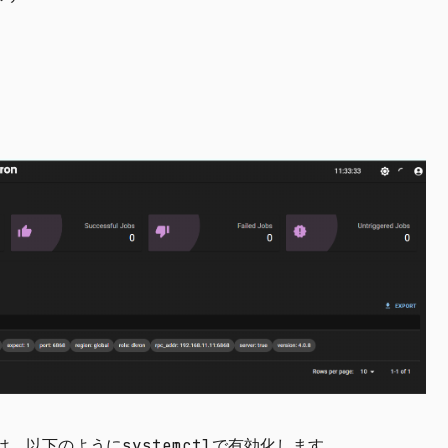
は、以下のように
systemctl
で有効化します