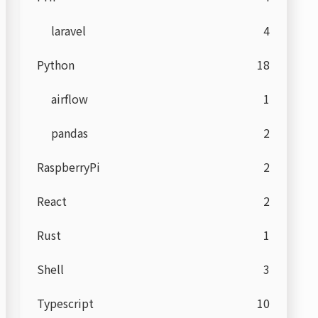
laravel
4
Python
18
airflow
1
pandas
2
RaspberryPi
2
React
2
Rust
1
Shell
3
Typescript
10