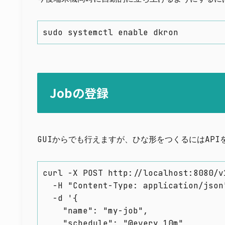
sudo systemctl enable dkron
Jobの登録
GUIからでも行えますが、ひな形をつくるにはAP
curl -X POST http://localhost:8080/v1
  -H "Content-Type: application/json"
  -d '{

    "name": "my-job",

    "schedule": "@every 10m",
