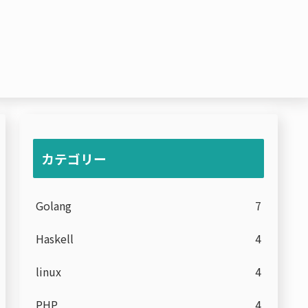
カテゴリー
Golang
7
Haskell
4
linux
4
PHP
4