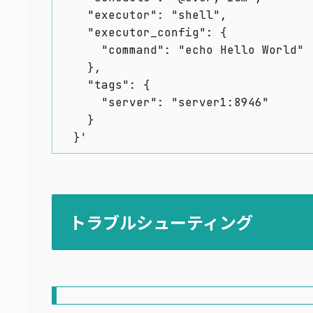
    "executor": "shell",

    "executor_config": {

      "command": "echo Hello World"

    },

    "tags": {

      "server": "server1:8946"

    }

  }'
トラブルシューティング