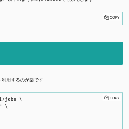
COPY
Iを利用するのが楽です
/jobs \

COPY
 \
