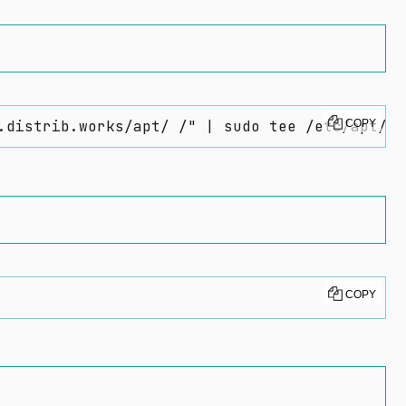
.distrib.works/apt/ /" | sudo tee /etc/apt/so
COPY
COPY