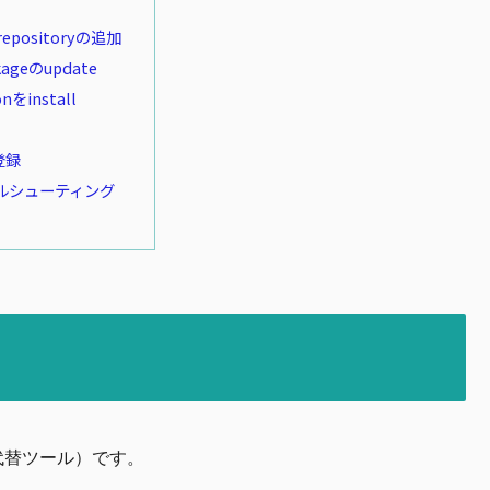
 repositoryの追加
kageのupdate
onをinstall
登録
ルシューティング
n代替ツール）です。