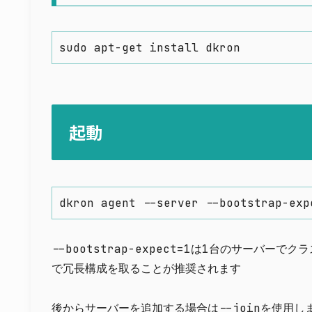
sudo apt-get install dkron
起動
dkron agent --server --bootstrap-exp
--bootstrap-expect=1
は1台のサーバーでクラ
で冗長構成を取ることが推奨されます
後からサーバーを追加する場合は
--join
を使用し