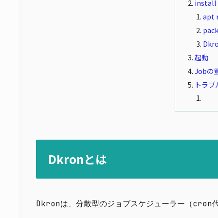
install
apt
pac
Dkr
起動
Jobの
トラブ
Dkronとは
Dkronは、分散型のジョブスケジューラー（cro