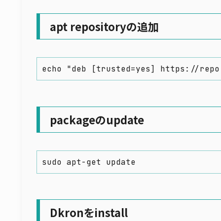
apt repositoryの追加
echo "deb [trusted=yes] https://repo
packageのupdate
sudo apt-get update
Dkronをinstall