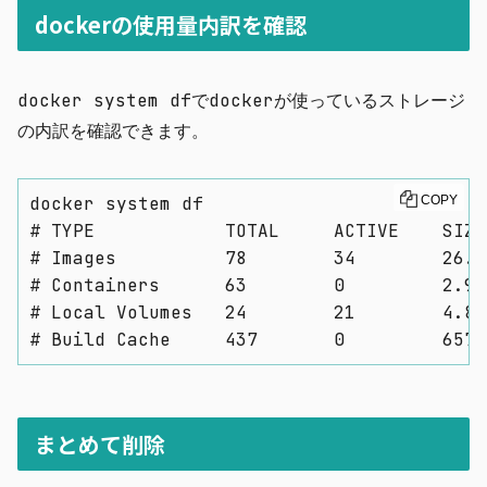
dockerの使用量内訳を確認
docker system df
でdockerが使っているストレージ
の内訳を確認できます。
docker system df

COPY
# TYPE            TOTAL     ACTIVE    SIZE
# Images          78        34        26.8
# Containers      63        0         2.94
# Local Volumes   24        21        4.89
# Build Cache     437       0         657.
まとめて削除