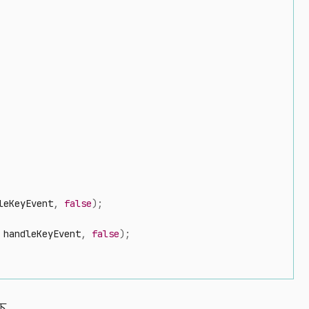
leKeyEvent
,
false
)
;
 handleKeyEvent
,
false
)
;
下