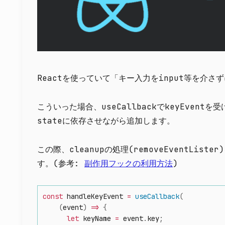
Reactを使っていて「キー入力をinput等を介
こういった場合、useCallbackでkeyEventを
stateに依存させながら追加します。
この際、cleanupの処理(removeEventLi
す。(参考:
副作用フックの利用方法
)
const
 handleKeyEvent 
=
useCallback
(
(
event
)
=>
{
let
 keyName 
=
 event
.
key
;