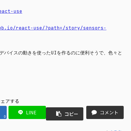
eact-use
ub.io/react-use/?path=/story/sensors-
デバイスの動きを使ったUIを作るのに便利そうで、色々と
シェアする
LINE
コメント
コピー
0