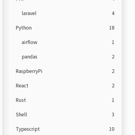
laravel
4
Python
18
airflow
1
pandas
2
RaspberryPi
2
React
2
Rust
1
Shell
3
Typescript
10