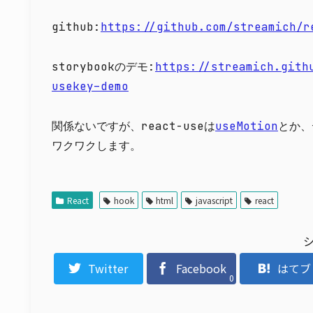
github:
https://github.com/streamich/r
storybookのデモ:
https://streamich.gith
usekey–demo
関係ないですが、react-useは
useMotion
とか、
ワクワクします。
React
hook
html
javascript
react
Twitter
Facebook
はてブ
0