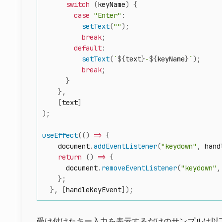
switch
(
keyName
)
{
case
"Enter"
:
setText
(
""
)
;
break
;
default
:
setText
(
`
${
text
}
-
${
keyName
}
`
)
;
break
;
}
}
,
[
text
]
)
;
useEffect
(
(
)
=>
{
    document
.
addEventListener
(
"keydown"
,
 hand
return
(
)
=>
{
      document
.
removeEventListener
(
"keydown"
,
}
;
}
,
[
handleKeyEvent
]
)
;
受け付けたキー入力を表示するだけのサンプルは以