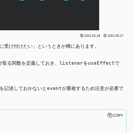
2022.05.28
2022.05.27
さずに受け付けたい」というときが稀にあります。
受け取る関数を定義しておき、listenerをuseEffectで
ster)を記述しておかないとeventが重複するため注意が必要で
COPY