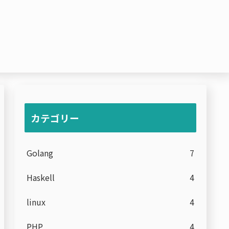
カテゴリー
Golang
7
Haskell
4
linux
4
PHP
4