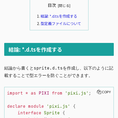
目次
結論: *.d.tsを作成する
型定義ファイルについて
結論: *.d.tsを作成する
結論から書くと
sprite.d.ts
を作成し、以下のように記
載することで型エラーを防ぐことができます。
import
*
as
PIXI
from
'pixi.js'
;
COPY
declare
module
'pixi.js'
{
interface
Sprite
{