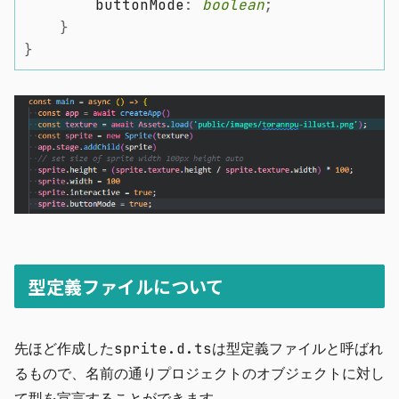
        buttonMode
:
boolean
;
}
}
型定義ファイルについて
先ほど作成した
sprite.d.ts
は型定義ファイルと呼ばれ
るもので、名前の通りプロジェクトのオブジェクトに対し
て型を宣言することができます。