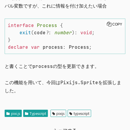
バル変数ですが、これに情報を付け加えたい場合
interface
Process
{
COPY
exit
(
code
?
:
number
)
:
void
;
}
declare
var
 process
:
 Process
;
と書くことでprocessの型を更新できます。
この機能を用いて、今回はPixijs.Spriteを拡張しま
した。
pixi.js
Typescript
pixijs
typescript