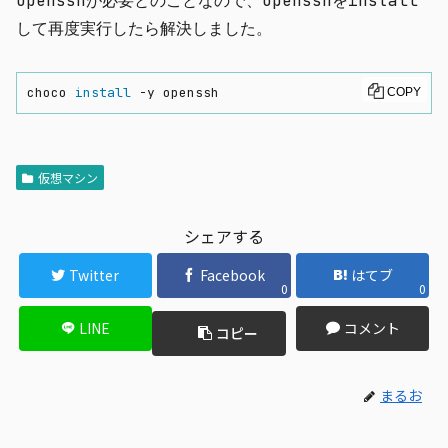
opensshが必要とのことなので、opensshをinstall
して再度実行したら解決しました。
choco 
install
 -y openssh
COPY
仮想マシン
シェアする
Twitter
Facebook
はてブ
0
0
LINE
コメント
コピー
まるお