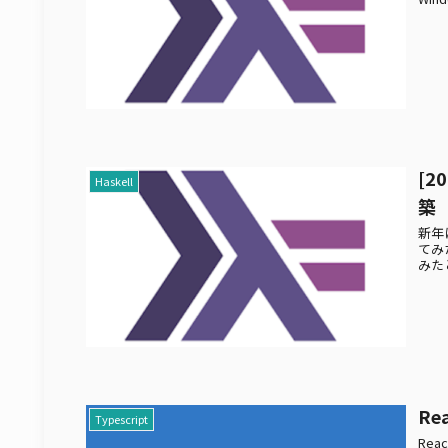
[2
Haskell
築
新年
てみ
みたと
Re
Typescript
Rea