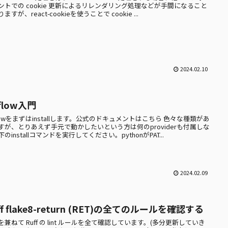
ントでの cookie 更新によるリレンダリング処理などが手間になること
ますが、react-cookieを使うことで cookie ...
2024.02.10
rflow入門
rflowをまずはinstallします。公式のドキュメントはこちら 色々な種類があ
すが、とりあえず手元で動かしたいという方は何のproviderも付属しな
のinstallコマンドを実行してください。pythonがPAT...
2024.02.09
ff flake8-return (RET)の全てのルールを確認する
を兼ねて Ruff の lint ルールを全て確認しています。(多分更新していき