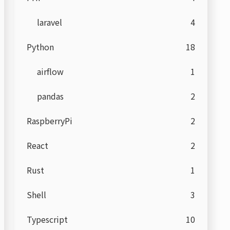
laravel
4
Python
18
airflow
1
pandas
2
RaspberryPi
2
React
2
Rust
1
Shell
3
Typescript
10