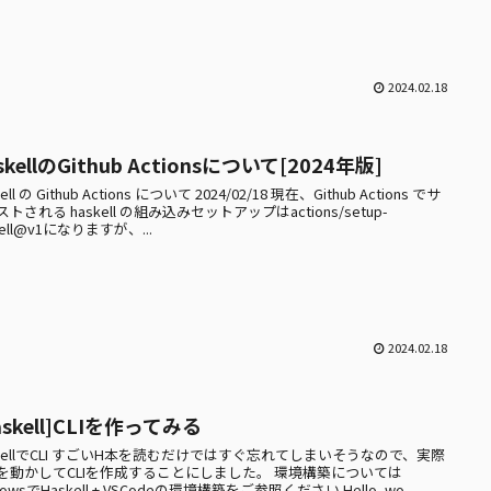
2024.02.18
skellのGithub Actionsについて[2024年版]
ell の Github Actions について 2024/02/18 現在、Github Actions でサ
トされる haskell の組み込みセットアップはactions/setup-
kell@v1になりますが、...
2024.02.18
askell]CLIを作ってみる
skellでCLI すごいH本を読むだけではすぐ忘れてしまいそうなので、実際
を動かしてCLIを作成することにしました。 環境構築については
dowsでHaskell + VSCodeの環境構築をご参照ください Hello, wo...