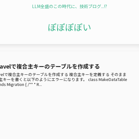
LLM全盛のこの時代に、技術ブログ...!?
ぽぽぽぽい
aravelで複合主キーのテーブルを作成する
ravelで複合主キーのテーブルを作成する 複合主キーを定義する そのまま
主キーを書くと以下のようにエラーになります。 class MakeDataTable
ds Migration { /** * R...