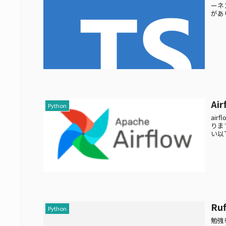
ーネ
があり
Ai
Python
ai
りま
い以下
Ru
Python
勉強