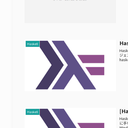
Ha
Haskell
Hask
ジェス
has
[H
Haskell
Ha
に手
Win