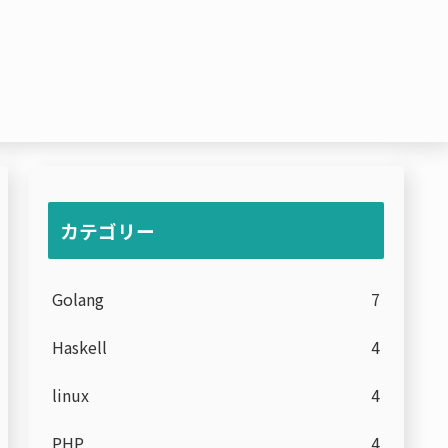
カテゴリー
Golang
7
Haskell
4
linux
4
PHP
4