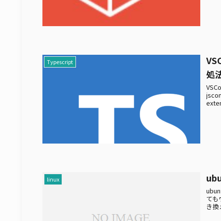
VS
Typescript
処
VSC
jsc
ext
u
linux
ubu
てもウ
き換え 