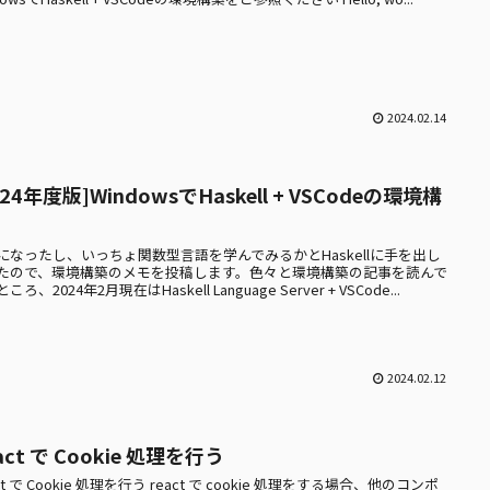
2024.02.14
024年度版]WindowsでHaskell + VSCodeの環境構
になったし、いっちょ関数型言語を学んでみるかとHaskellに手を出し
たので、環境構築のメモを投稿します。色々と環境構築の記事を読んで
ころ、2024年2月現在はHaskell Language Server + VSCode...
2024.02.12
act で Cookie 処理を行う
ct で Cookie 処理を行う react で cookie 処理をする場合、他のコンポ