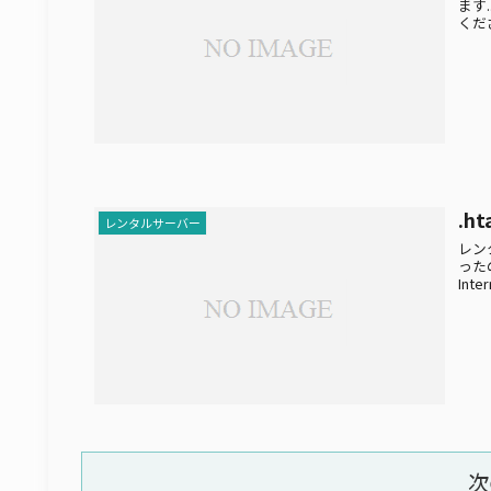
ます
くだ
.h
レンタルサーバー
レン
ったの
Inter
次