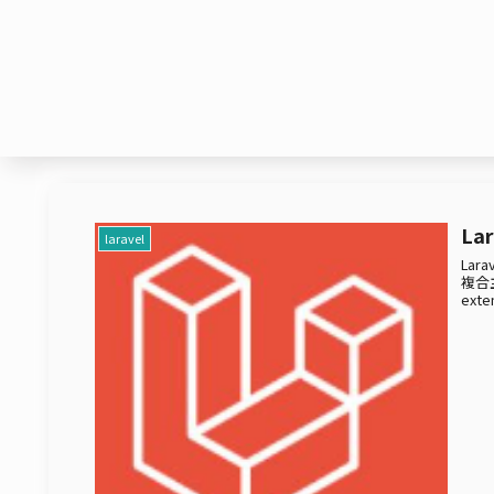
L
laravel
La
複合
exten