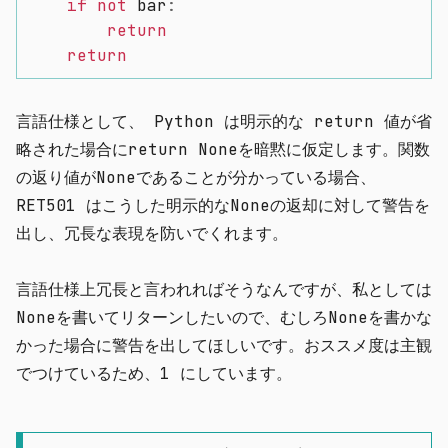
if
not
 bar
:
return
return
言語仕様として、 Python は明示的な return 値が省
略された場合に
return None
を暗黙に仮定します。関数
の返り値が
None
であることが分かっている場合、
RET501 はこうした明示的な
None
の返却に対して警告を
出し、冗長な表現を防いでくれます。
言語仕様上冗長と言われればそうなんですが、私としては
None
を書いてリターンしたいので、むしろ
None
を書かな
かった場合に警告を出してほしいです。おススメ度は主観
でつけているため、1 にしています。