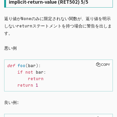
implicit-return-value (RET502) 5/5
返り値が
None
のみに限定されない関数が、返り値を明示
しない
return
ステートメントを持つ場合に警告を出しま
す。
悪い例
def
foo
(
bar
)
:
COPY
if
not
 bar
:
return
return
1
良い例: