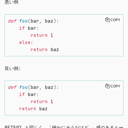
悪い例
def
foo
(
bar
,
 baz
)
:
COPY
if
 bar
:
return
1
else
:
return
 baz
良い例:
def
foo
(
bar
,
 baz
)
:
COPY
if
 bar
:
return
1
return
 baz
RET502 と同じく、「確かにそうだけど…」感のあるルー