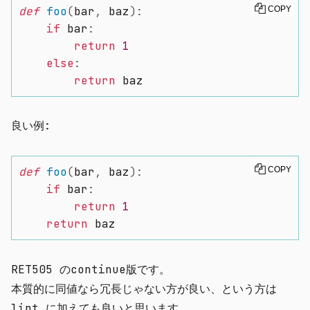
def
foo
(
bar
,
 baz
)
:
COPY
if
 bar
:
return
1
else
:
return
 baz
良い例:
def
foo
(
bar
,
 baz
)
:
COPY
if
 bar
:
return
1
return
 baz
RET505 の
continue
版です。
本質的に同値なら冗長じゃない方が良い、という方は
lint に加えても良いと思います。