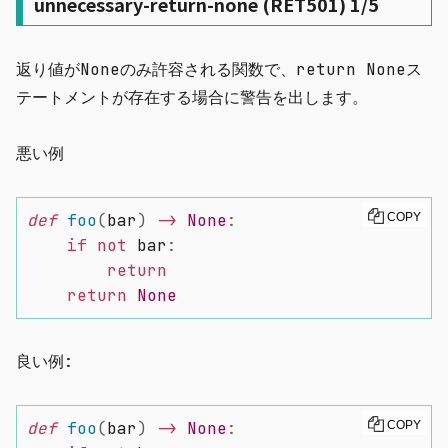
unnecessary-return-none (RET501) 1/5
返り値が
None
のみ許容される関数で、
return None
ス
テートメントが存在する場合に警告を出します。
悪い例
def
foo
(
bar
)
-
>
None
:
COPY
if
not
 bar
:
return
return
None
良い例:
def
foo
(
bar
)
-
>
None
:
COPY