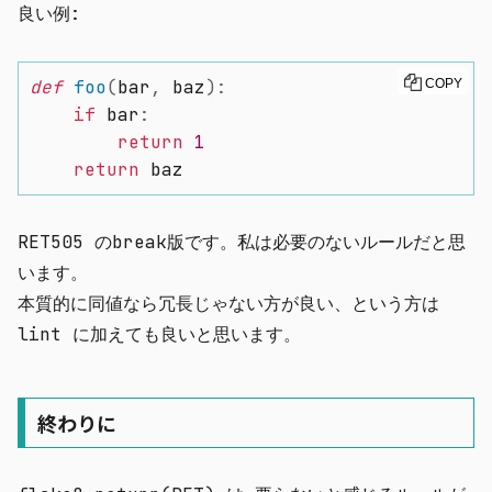
良い例:
def
foo
(
bar
,
 baz
)
:
COPY
if
 bar
:
return
1
return
 baz
RET505 の
break
版です。私は必要のないルールだと思
います。
本質的に同値なら冗長じゃない方が良い、という方は
lint に加えても良いと思います。
終わりに