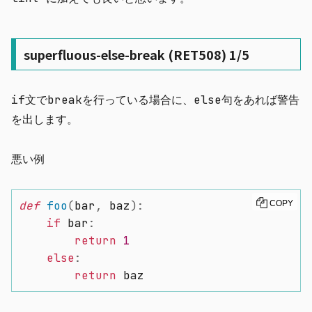
superfluous-else-break (RET508) 1/5
if
文で
break
を行っている場合に、
else
句をあれば警告
を出します。
悪い例
def
foo
(
bar
,
 baz
)
:
COPY
if
 bar
:
return
1
else
:
return
 baz