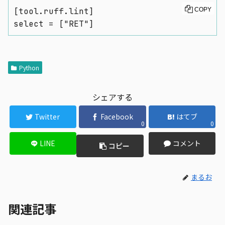
[tool.ruff.lint]

COPY
select = ["RET"]
Python
シェアする
Twitter
Facebook
はてブ
0
0
LINE
コメント
コピー
まるお
関連記事