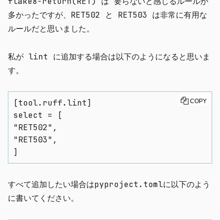
flake8-return(RET) は 要らないと感じるルールが
多かったですが、RET502 と RET503 は非常に有用な
ルールだと思いました。
私が lint に追加する場合は以下のようになると思いま
す。
[tool.ruff.lint]

COPY
select = [

"RET502",

"RET503",

]
すべて追加したい場合は
pyproject.toml
に以下のよう
に書いてください。