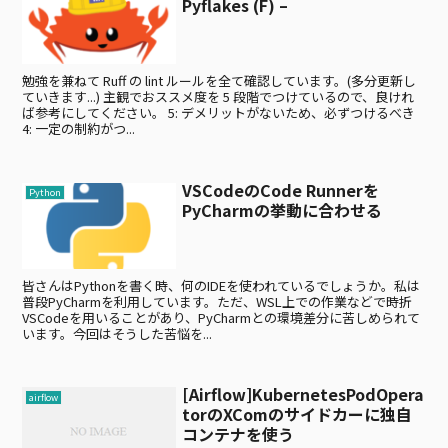
Pyflakes (F) –
勉強を兼ねて Ruff の lint ルールを全て確認しています。(多分更新し
ていきます...) 主観でおススメ度を 5 段階でつけているので、良けれ
ば参考にしてください。 5: デメリットがないため、必ずつけるべき
4: 一定の制約がつ...
VSCodeのCode Runnerを
Python
PyCharmの挙動に合わせる
皆さんはPythonを書く時、何のIDEを使われているでしょうか。私は
普段PyCharmを利用しています。ただ、WSL上での作業などで時折
VSCodeを用いることがあり、PyCharmとの環境差分に苦しめられて
います。今回はそうした苦悩を...
[Airflow]KubernetesPodOpera
airflow
torのXComのサイドカーに独自
コンテナを使う