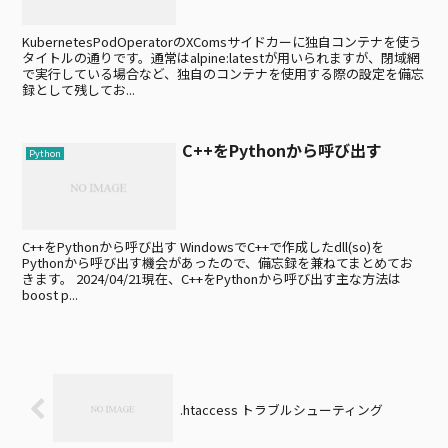
KubernetesPodOperatorのXComsサイドカーに独自コンテナを使う
タイトルの通りです。通常はalpine:latestが用いられますが、閉域網
で実行している場合など、独自のコンテナを使用する際の設定を備忘
録として残してお...
C++をPythonから呼び出す
Python
C++をPythonから呼び出す WindowsでC++で作成したdll(so)を
Pythonから呼び出す機会があったので、備忘録を兼ねてまとめてお
きます。 2024/04/21現在、C++をPythonから呼び出す主な方法は
boost p...
.htaccess トラブルシューティング