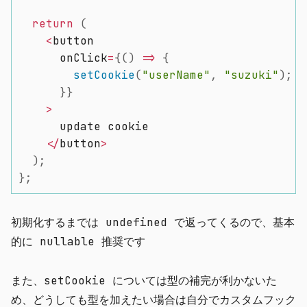
return
(
<
button

      onClick
=
{
(
)
=>
{
setCookie
(
"userName"
,
"suzuki"
)
;
}
}
>
      update cookie

<
/
button
>
)
;
}
;
初期化するまでは undefined で返ってくるので、基本
的に nullable 推奨です
また、setCookie については型の補完が利かないた
め、どうしても型を加えたい場合は自分でカスタムフック