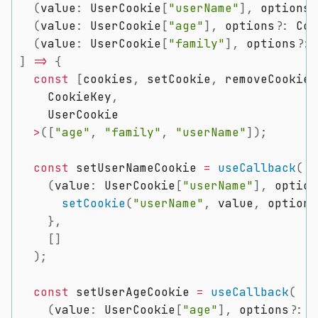
(
value
:
 UserCookie
[
"userName"
]
,
 options
?
(
value
:
 UserCookie
[
"age"
]
,
 options
?
:
 Coo
(
value
:
 UserCookie
[
"family"
]
,
 options
?
:
 
]
=>
{
const
[
cookies
,
 setCookie
,
 removeCookie
,
    CookieKey
,
    UserCookie

>
(
[
"age"
,
"family"
,
"userName"
]
)
;
const
 setUserNameCookie 
=
useCallback
(
(
value
:
 UserCookie
[
"userName"
]
,
 option
setCookie
(
"userName"
,
 value
,
 options
}
,
[
]
)
;
const
 setUserAgeCookie 
=
useCallback
(
(
value
:
 UserCookie
[
"age"
]
,
 options
?
:
 C