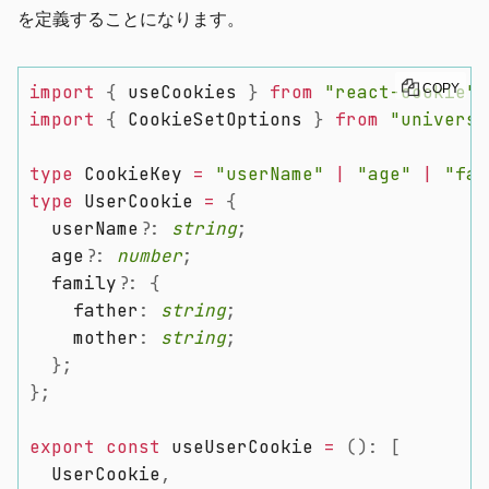
を定義することになります。
import
{
 useCookies 
}
from
"react-cookie"
COPY
;
import
{
 CookieSetOptions 
}
from
"universa
type
 CookieKey 
=
"userName"
|
"age"
|
"fam
type
 UserCookie 
=
{
  userName
?
:
string
;
  age
?
:
number
;
  family
?
:
{
    father
:
string
;
    mother
:
string
;
}
;
}
;
export
const
 useUserCookie 
=
(
)
:
[
  UserCookie
,