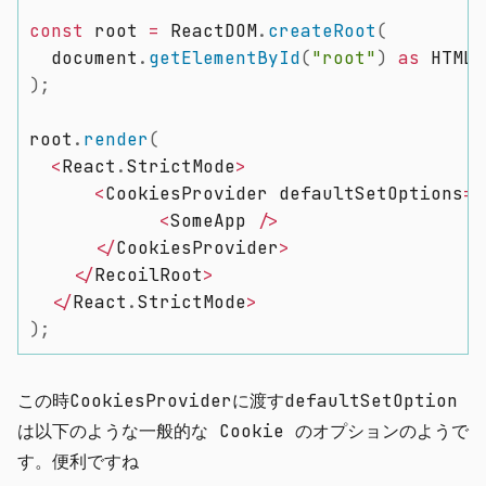
const
 root 
=
 ReactDOM
.
createRoot
(
  document
.
getElementById
(
"root"
)
as
)
;
root
.
render
(
<
React
.
StrictMode
>
<
CookiesProvider defaultSetOptions
=
{
<
SomeApp 
/
>
<
/
CookiesProvider
>
<
/
RecoilRoot
>
<
/
React
.
StrictMode
>
)
;
この時
CookiesProvider
に渡す
defaultSetOption
は以下のような一般的な Cookie のオプションのようで
す。便利ですね