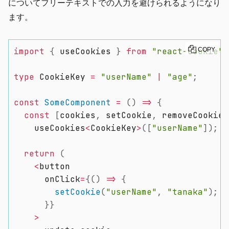
についてフリーテキストでの入力を避けられるようになり
ます。
import
{
 useCookies 
}
from
"react-cookie"
COPY
;
type
 CookieKey 
=
"userName"
|
"age"
;
const
SomeComponent
=
(
)
=>
{
const
[
cookies
,
 setCookie
,
 removeCookie
,
    useCookies
<
CookieKey
>
(
[
"userName"
]
)
;
return
(
<
button

      onClick
=
{
(
)
=>
{
setCookie
(
"userName"
,
"tanaka"
)
;
}
}
>