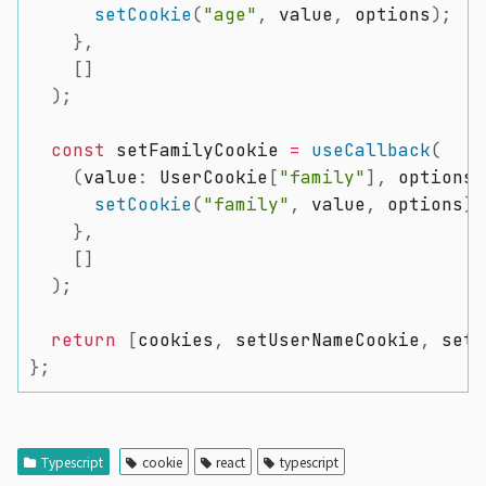
setCookie
(
"age"
,
 value
,
 options
)
;
}
,
[
]
)
;
const
 setFamilyCookie 
=
useCallback
(
(
value
:
 UserCookie
[
"family"
]
,
 options
?
setCookie
(
"family"
,
 value
,
 options
)
;
}
,
[
]
)
;
return
[
cookies
,
 setUserNameCookie
,
 setU
}
;
Typescript
cookie
react
typescript