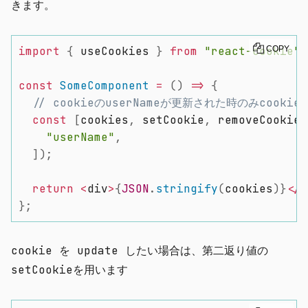
きます。
import
{
 useCookies 
}
from
"react-cookie"
COPY
;
const
SomeComponent
=
(
)
=>
{
// cookieのuserNameが更新された時のみcooki
const
[
cookies
,
 setCookie
,
 removeCookie
,
"userName"
,
]
)
;
return
<
div
>
{
JSON
.
stringify
(
cookies
)
}
<
/
d
}
;
cookie を update したい場合は、第二返り値の
setCookie
を用います