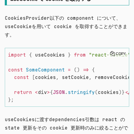
CookiesProvider
以下の component について、
useCookie
を用いて cookie を取得することができま
す。
import
{
 useCookies 
}
from
"react-cookie"
COPY
;
const
SomeComponent
=
(
)
=>
{
const
[
cookies
,
 setCookie
,
 removeCookie
,
return
<
div
>
{
JSON
.
stringify
(
cookies
)
}
<
/
d
}
;
useCookies
に渡す
dependencies
引数は react の
state 更新をその cookie 更新時のみに絞ることがで