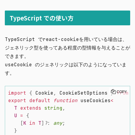
TypeScript での使い方
TypeScript で
react-cookie
を用いている場合は、
ジェネリック型を使ってある程度の型情報を与えることが
できます。
useCookie のジェネリックは以下のようになっていま
す。
import
{
 Cookie
,
 CookieSetOptions 
}
from
COPY
"
export
default
function
 useCookies
<
T
extends
string
,
U
=
{
[
K
in
T
]
?
:
any
;
}