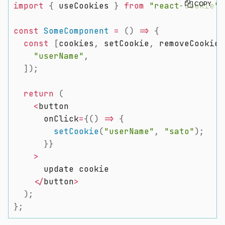
import
{
 useCookies 
}
from
"react-cookie"
COPY
;
const
SomeComponent
=
(
)
=>
{
const
[
cookies
,
 setCookie
,
 removeCookie
,
"userName"
,
]
)
;
return
(
<
button

      onClick
=
{
(
)
=>
{
setCookie
(
"userName"
,
"sato"
)
;
}
}
>
      update cookie

<
/
button
>
)
;
}
;