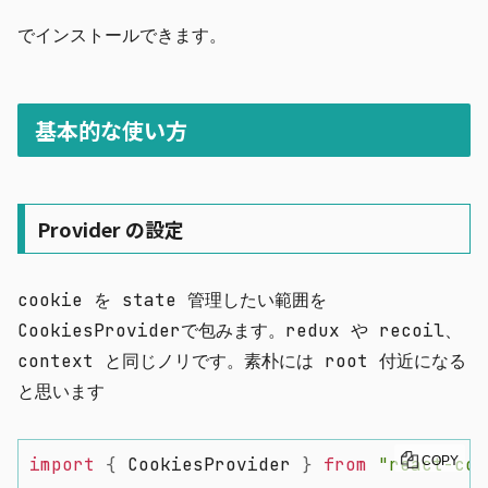
でインストールできます。
基本的な使い方
Provider の設定
cookie を state 管理したい範囲を
CookiesProvider
で包みます。redux や recoil、
context と同じノリです。素朴には root 付近になる
と思います
import
{
 CookiesProvider 
}
from
"react-coo
COPY