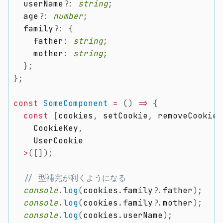
  userName
?
:
string
;
  age
?
:
number
;
  family
?
:
{
    father
:
string
;
    mother
:
string
;
}
;
}
;
const
SomeComponent
=
(
)
=>
{
const
[
cookies
,
 setCookie
,
 removeCookie
,
    CookieKey
,
    UserCookie

>
(
[
]
)
;
// 型補完が利くようになる
console
.
log
(
cookies
.
family
?
.
father
)
;
console
.
log
(
cookies
.
family
?
.
mother
)
;
console
.
log
(
cookies
.
userName
)
;