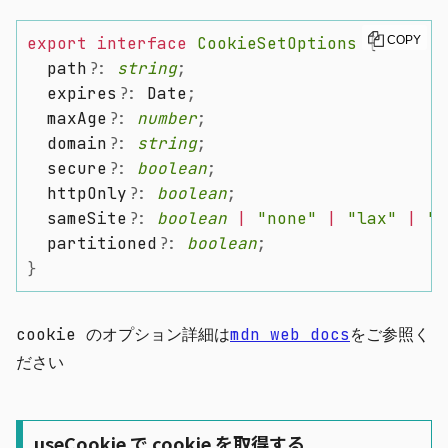
export
interface
CookieSetOptions
{
COPY
  path
?
:
string
;
  expires
?
:
 Date
;
  maxAge
?
:
number
;
  domain
?
:
string
;
  secure
?
:
boolean
;
  httpOnly
?
:
boolean
;
  sameSite
?
:
boolean
|
"none"
|
"lax"
|
"s
  partitioned
?
:
boolean
;
}
cookie のオプション詳細は
mdn web docs
をご参照く
ださい
useCookie で cookie を取得する