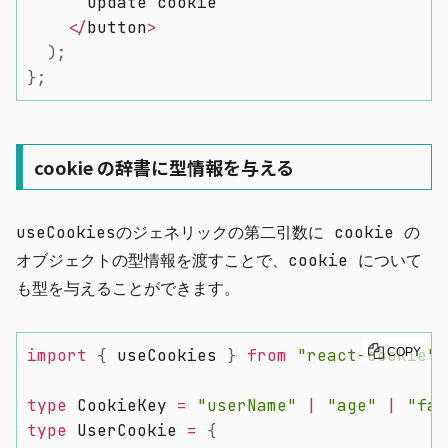
      update cookie

<
/
button
>
)
;
}
;
cookie の辞書に型情報を与える
useCookies
のジェネリックの第二引数に cookie の
オブジェクトの型情報を渡すことで、cookie について
も型を与えることができます。
import
{
 useCookies 
}
from
"react-cookie"
COPY
;
type
 CookieKey 
=
"userName"
|
"age"
|
"fam
type
 UserCookie 
=
{