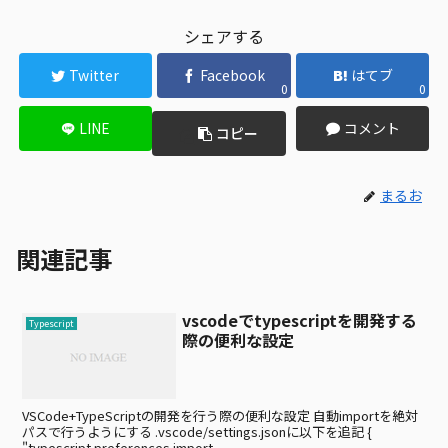
シェアする
Twitter
Facebook
はてブ
0
0
LINE
コメント
コピー
まるお
関連記事
vscodeでtypescriptを開発する
Typescript
際の便利な設定
VSCode+TypeScriptの開発を行う際の便利な設定 自動importを絶対
パスで行うようにする .vscode/settings.jsonに以下を追記 {
"typescript.preferences.import...