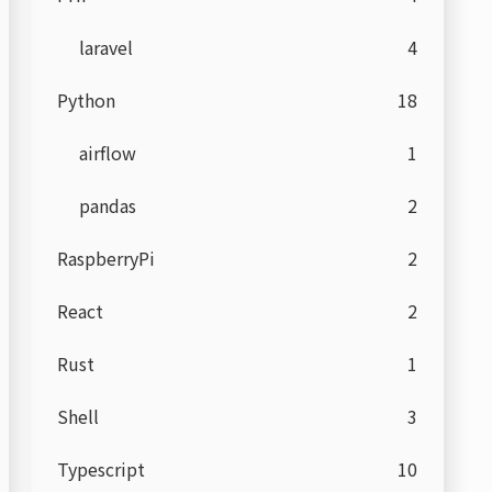
laravel
4
Python
18
airflow
1
pandas
2
RaspberryPi
2
React
2
Rust
1
Shell
3
Typescript
10