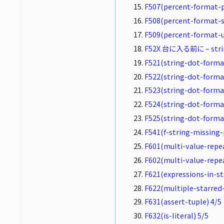
F507(percent-format-p
F508(percent-format-s
F509(percent-format-u
F52X 台に入る前に – str
F521(string-dot-format
F522(string-dot-form
F523(string-dot-forma
F524(string-dot-forma
F525(string-dot-forma
F541(f-string-missing-
F601(multi-value-repea
F602(multi-value-repea
F621(expressions-in-s
F622(multiple-starred-
F631(assert-tuple) 4/5
F632(is-literal) 5/5