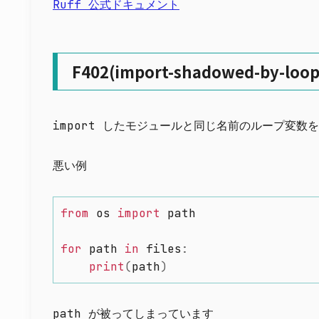
Ruff 公式ドキュメント
F402(import-shadowed-by-loop-
import したモジュールと同じ名前のループ変数
悪い例
from
 os 
import
 path

for
 path 
in
 files
:
print
(
path
)
path が被ってしまっています