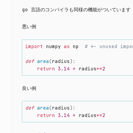
go 言語のコンパイラも同様の機能がついています
悪い例
import
 numpy 
as
 np  
# <- unused impo
def
area
(
radius
)
:
return
3.14
*
 radius
**
2
良い例
def
area
(
radius
)
:
return
3.14
*
 radius
**
2