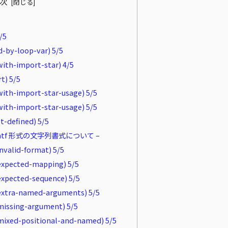
次
/5
-by-loop-var) 5/5
ith-import-star) 4/5
t) 5/5
with-import-star-usage) 5/5
with-import-star-usage) 5/5
t-defined) 5/5
rintf 形式の文字列書式について –
nvalid-format) 5/5
expected-mapping) 5/5
xpected-sequence) 5/5
extra-named-arguments) 5/5
missing-argument) 5/5
mixed-positional-and-named) 5/5