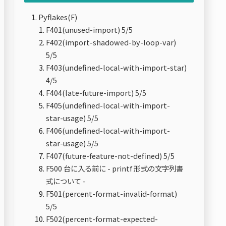
Pyflakes(F)
F401(unused-import) 5/5
F402(import-shadowed-by-loop-var)
5/5
F403(undefined-local-with-import-star)
4/5
F404(late-future-import) 5/5
F405(undefined-local-with-import-
star-usage) 5/5
F406(undefined-local-with-import-
star-usage) 5/5
F407(future-feature-not-defined) 5/5
F500 台に入る前に - printf 形式の文字列書
式について -
F501(percent-format-invalid-format)
5/5
F502(percent-format-expected-