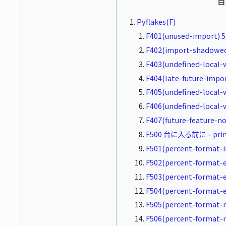
目
Pyflakes(F)
F401(unused-import) 5
F402(import-shadowed
F403(undefined-local-w
F404(late-future-impor
F405(undefined-local-
F406(undefined-local-
F407(future-feature-no
F500 台に入る前に – p
F501(percent-format-i
F502(percent-format-
F503(percent-format-e
F504(percent-format-
F505(percent-format-
F506(percent-format-