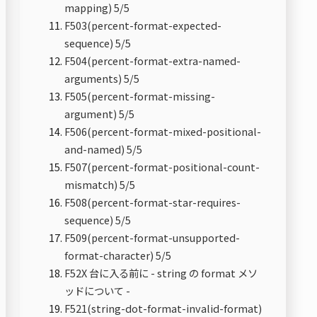
mapping) 5/5
F503(percent-format-expected-
sequence) 5/5
F504(percent-format-extra-named-
arguments) 5/5
F505(percent-format-missing-
argument) 5/5
F506(percent-format-mixed-positional-
and-named) 5/5
F507(percent-format-positional-count-
mismatch) 5/5
F508(percent-format-star-requires-
sequence) 5/5
F509(percent-format-unsupported-
format-character) 5/5
F52X 台に入る前に - string の format メソ
ッドについて -
F521(string-dot-format-invalid-format)