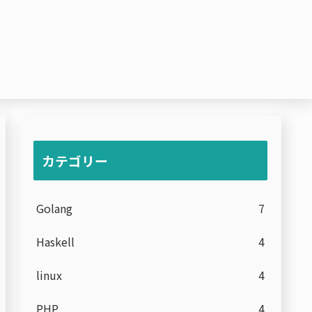
カテゴリー
Golang
7
Haskell
4
linux
4
PHP
4