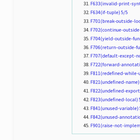
F633(invalid-print-synt
F634(if-tuple) 5/5
F701(break-outside-loo
F702(continue-outside
F704(yield-outside-fun
F706(return-outside-fu
F707(default-except-no
F722(forward-annotati
F811(redefined-while-
F821(undefined-name) 
F822(undefined-export
F823(undefined-local) 
F841(unused-variable) 
F842(unused-annotatio
F901(raise-not-implem