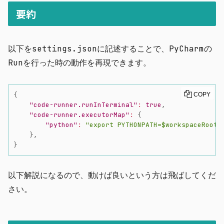
要約
以下を
settings.json
に記述することで、PyCharmの
Run
を行った時の動作を再現できます。
{
COPY
"code-runner.runInTerminal"
:
true
,
"code-runner.executorMap"
:
{
"python"
:
"export PYTHONPATH=$workspaceRoot 
}
,
}
以下解説になるので、動けば良いという方は飛ばしてくだ
さい。