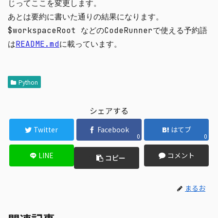
じってここを変更します。
あとは要約に書いた通りの結果になります。
$workspaceRoot
などのCodeRunnerで使える予約語
は
README.md
に載っています。
Python
シェアする
Twitter
Facebook
はてブ
0
0
LINE
コメント
コピー
まるお