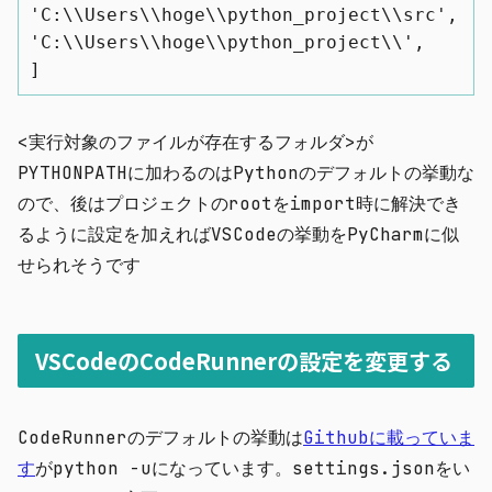
'C:\\Users\\hoge\\python_project\\src',

'C:\\Users\\hoge\\python_project\\',

]
<実行対象のファイルが存在するフォルダ>が
PYTHONPATHに加わるのはPythonのデフォルトの挙動な
ので、後はプロジェクトのrootをimport時に解決でき
るように設定を加えればVSCodeの挙動をPyCharmに似
せられそうです
VSCodeのCodeRunnerの設定を変更する
CodeRunner
のデフォルトの挙動は
Githubに載っていま
す
が
python -u
になっています。
settings.json
をい